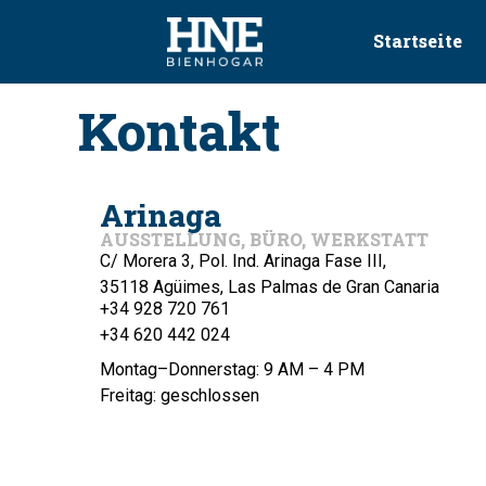
Startseite
Kontakt
Arinaga
AUSSTELLUNG, BÜRO, WERKSTATT
Maximilian
C/ Morera 3, Pol. Ind. Arinaga Fase III,





35118 Agüimes,
Las Palmas de Gran Canaria
Tramitación perfecta desde la oferta hasta la
+34 928 720 761
instalación. Reemplazo de cinco ventanas y 
+34 620 442 024
puerta balconera incluyendo entrepaños de p
Montag–Donnerstag: 9 AM – 4 PM
natural en menos de 8 horas, ¡mucho respeto
¡Gracias!
Freitag: geschlossen