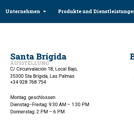
Unternehmen
Produkte und Dienstleistunge
Santa Brígida
AUSSTELLUNG
Manel
C/ Circunvalación 18, Local Bajo,





35300 Sta Brígida, Las Palmas
+34 928 768 754
Empresa seria y competente. El personal te informa
una
de manera exhaustiva en la excelente exposición
iedra
que tiene en las instalaciones. Gran calidad de...
Montag: geschlossen
!
Dienstag–Freitag: 9:30 AM – 1:30 PM
Donnerstag: 2 PM – 6 PM