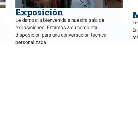
Exposición
M
Le damos la bienvenida a nuestra sala de
Tr
exposiciones. Estamos a su completa
En
disposición para una conversación técnica
má
personalizada.
Concierte una cita o visite nuestra sala de
exposición; estaremos encantados de ayudarle
con consejos y asesoramiento.
ecto grande?
ponerse en contacto con nosotros y solicite un presupuesto.