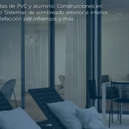
tas de PVC y aluminio. Construcciones en
io. Sistemas de sombreado exterior e interior,
efacción por infrarrojos y más.