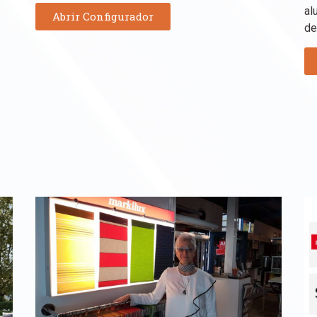
al
Abrir Configurador
de